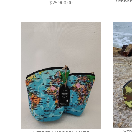
YERBER
$25.900,00
YER