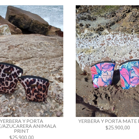
YERBERA Y PORTA
YERBERA Y PORTA MATE
/AZUCARERA ANIMALA
$25.900,00
PRINT
$25.900,00