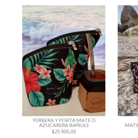
YERBERA Y PORTA MATE O
AZUCARERA BAÑULS
MATE
$25.900,00