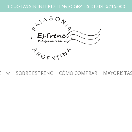
3 CUOTAS SIN INTERÉS l ENVÍO GRATIS DESDE $215.000
S
SOBRE ESTRENC
CÓMO COMPRAR
MAYORISTA