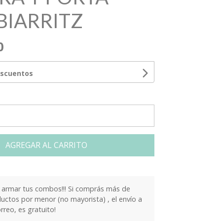
BIARRITZ
0
escuentos
AGREGAR AL CARRITO
armar tus combos!!! Si comprás más de
ctos por menor (no mayorista) , el envío a
orreo, es gratuito!