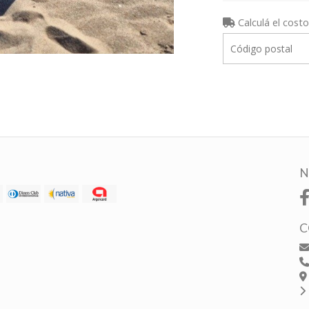
Calculá el costo
N
C