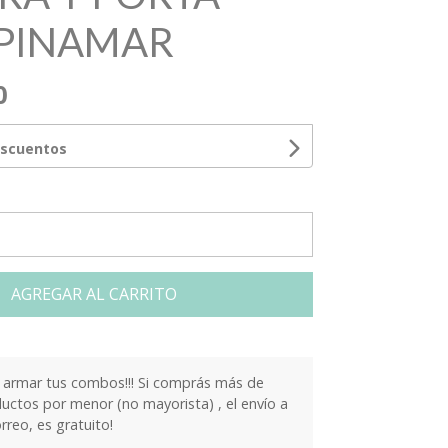
PINAMAR
0
escuentos
AGREGAR AL CARRITO
armar tus combos!!! Si comprás más de
ctos por menor (no mayorista) , el envío a
orreo, es gratuito!