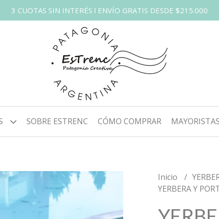
3 CUOTAS SIN INTERÉS l ENVÍO GRATIS DESDE $215.000
S
SOBRE ESTRENC
CÓMO COMPRAR
MAYORISTA
Inicio
YERBE
YERBERA Y POR
YERBE