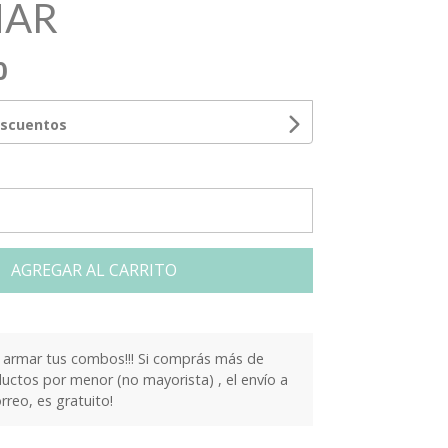
MAR
0
escuentos
AGREGAR AL CARRITO
armar tus combos!!! Si comprás más de
ctos por menor (no mayorista) , el envío a
orreo, es gratuito!