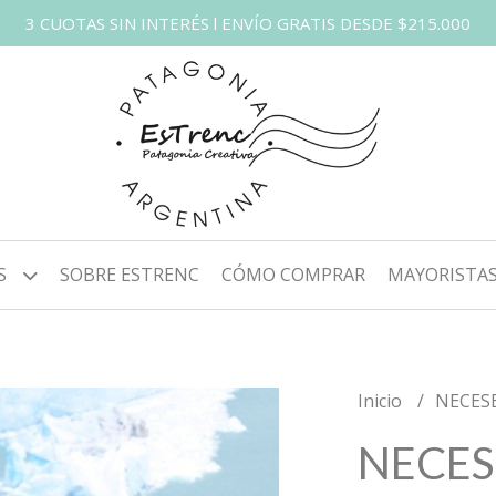
3 CUOTAS SIN INTERÉS l ENVÍO GRATIS DESDE $215.000
S
SOBRE ESTRENC
CÓMO COMPRAR
MAYORISTA
Inicio
NECES
NECES