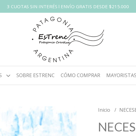
3 CUOTAS SIN INTERÉS l ENVÍO GRATIS DESDE $215.000
S
SOBRE ESTRENC
CÓMO COMPRAR
MAYORISTA
Inicio
NECES
NECES