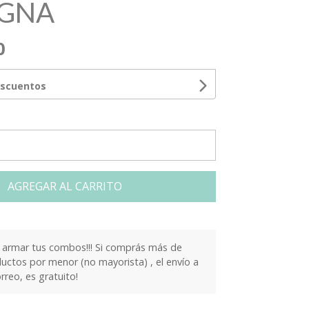
GNA
0
escuentos
AGREGAR AL CARRITO
armar tus combos!!! Si comprás más de
ctos por menor (no mayorista) , el envío a
orreo, es gratuito!