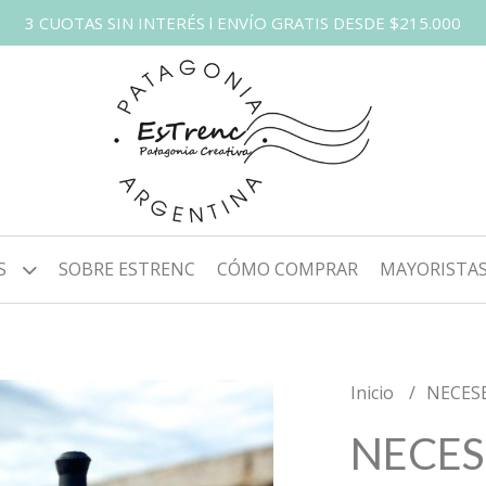
3 CUOTAS SIN INTERÉS l ENVÍO GRATIS DESDE $215.000
S
SOBRE ESTRENC
CÓMO COMPRAR
MAYORISTA
Inicio
NECES
NECES