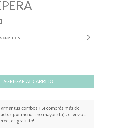
EPERA
0
escuentos
AGREGAR AL CARRITO
armar tus combos!!! Si comprás más de
ctos por menor (no mayorista) , el envío a
orreo, es gratuito!