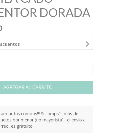
ENTOR DORADA
0
escuentos
AGREGAR AL CARRITO
armar tus combos!!! Si comprás más de
ctos por menor (no mayorista) , el envío a
orreo, es gratuito!