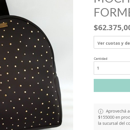
FORM
$62.375,0
Ver cuotas y d
Cantidad
Aprovechá a 
$155000 en produ
la sucursal del c