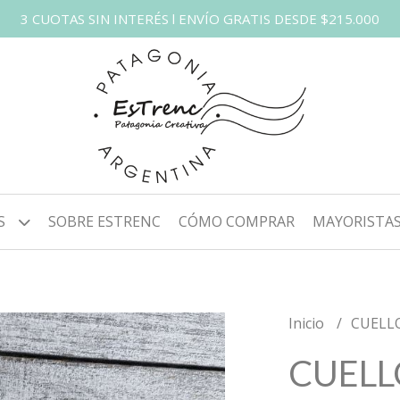
3 CUOTAS SIN INTERÉS l ENVÍO GRATIS DESDE $215.000
S
SOBRE ESTRENC
CÓMO COMPRAR
MAYORISTA
Inicio
CUELL
CUELL