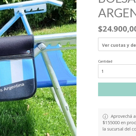
ARGE
$24.900,0
Ver cuotas y d
Cantidad
Aprovechá a 
$155000 en produ
la sucursal del c