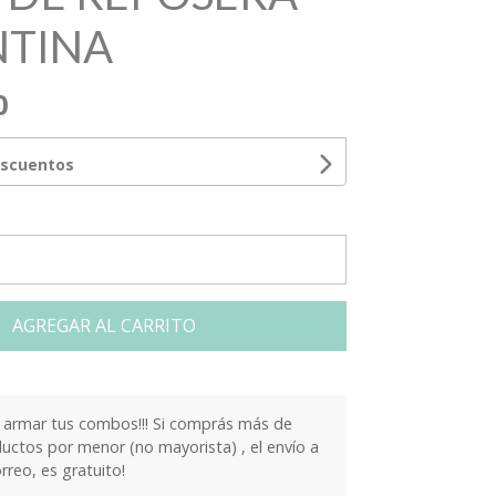
NTINA
0
escuentos
AGREGAR AL CARRITO
armar tus combos!!! Si comprás más de
ctos por menor (no mayorista) , el envío a
orreo, es gratuito!