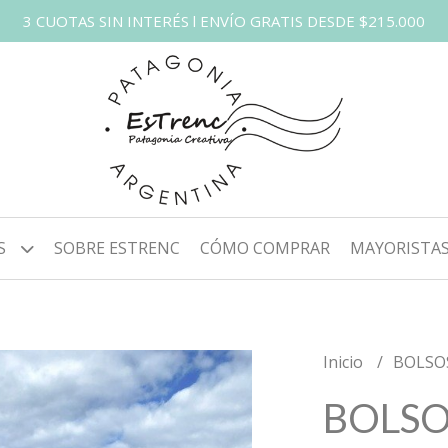
3 CUOTAS SIN INTERÉS l ENVÍO GRATIS DESDE $215.000
S
SOBRE ESTRENC
CÓMO COMPRAR
MAYORISTA
Inicio
BOLSO
BOLSO