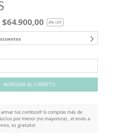
S
$64.900,00
8
% OFF
escuentos
AGREGAR AL CARRITO
armar tus combos!!! Si comprás más de
ctos por menor (no mayorista) , el envío a
orreo, es gratuito!