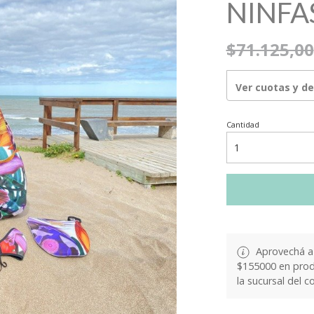
NINFA
$71.125,00
Ver cuotas y d
Cantidad
Aprovechá a 
$155000 en produ
la sucursal del c