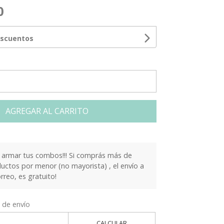
0
escuentos
AGREGAR AL CARRITO
armar tus combos!!! Si comprás más de
ctos por menor (no mayorista) , el envío a
orreo, es gratuito!
 de envío
CALCULAR