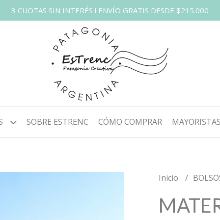
3 CUOTAS SIN INTERÉS l ENVÍO GRATIS DESDE $215.000
S
SOBRE ESTRENC
CÓMO COMPRAR
MAYORISTA
Inicio
BOLSO
MATER