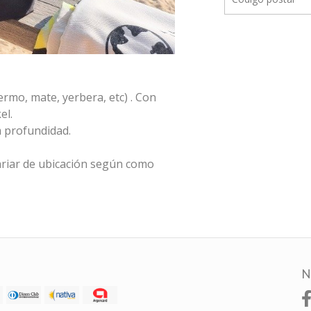
ermo, mate, yerbera, etc) . Con
el.
m profundidad.
riar de ubicación según como
N