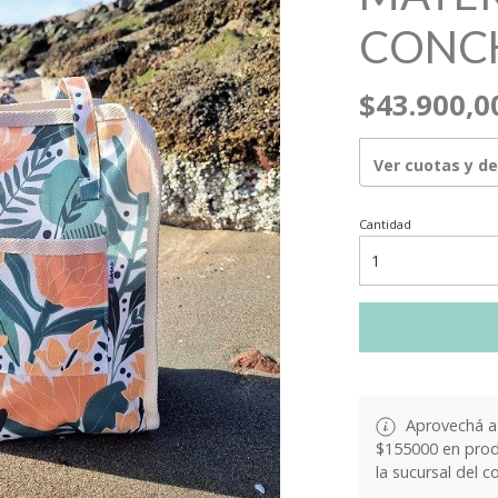
CONCH
$43.900,0
Ver cuotas y d
Cantidad
Aprovechá a 
$155000 en produ
la sucursal del c