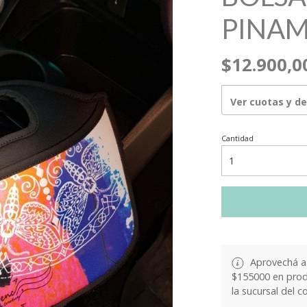
PINA
$12.900,0
Ver cuotas y d
Cantidad
Aprovechá a 
$155000 en produ
la sucursal del c