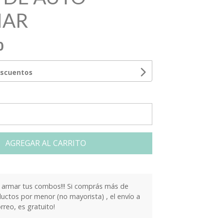
MAR
0
escuentos
AGREGAR AL CARRITO
armar tus combos!!! Si comprás más de
ctos por menor (no mayorista) , el envío a
orreo, es gratuito!