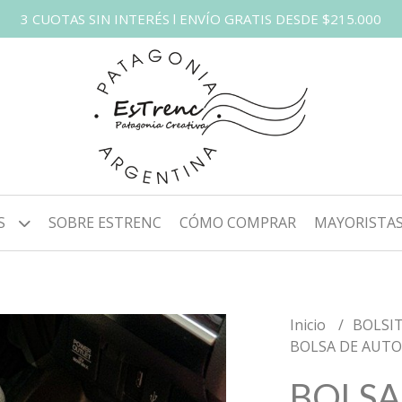
3 CUOTAS SIN INTERÉS l ENVÍO GRATIS DESDE $215.000
S
SOBRE ESTRENC
CÓMO COMPRAR
MAYORISTA
Inicio
BOLSI
BOLSA DE AUTO
BOLSA