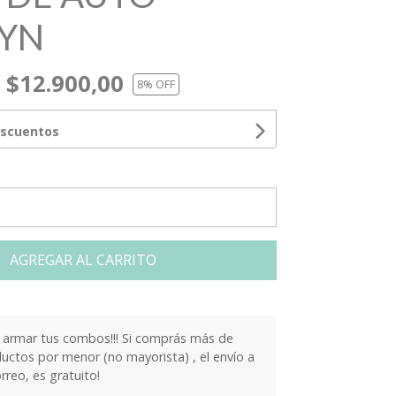
YN
$12.900,00
8
% OFF
escuentos
AGREGAR AL CARRITO
armar tus combos!!! Si comprás más de
ctos por menor (no mayorista) , el envío a
orreo, es gratuito!