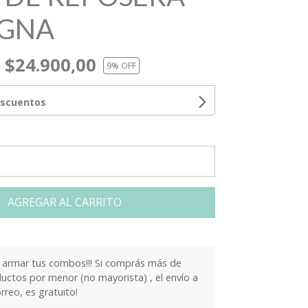
GNA
$24.900,00
9
% OFF
escuentos
AGREGAR AL CARRITO
armar tus combos!!! Si comprás más de
ctos por menor (no mayorista) , el envío a
orreo, es gratuito!