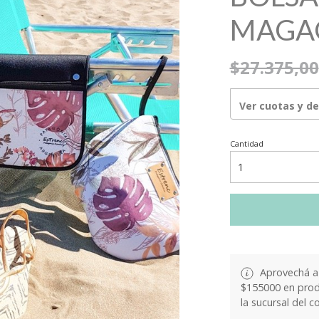
MAGA
$27.375,00
Ver cuotas y d
Cantidad
Aprovechá a 
$155000 en produ
la sucursal del c