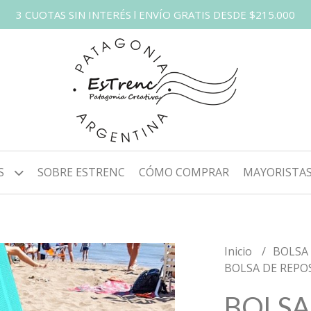
3 CUOTAS SIN INTERÉS l ENVÍO GRATIS DESDE $215.000
S
SOBRE ESTRENC
CÓMO COMPRAR
MAYORISTA
Inicio
BOLSA
BOLSA DE REP
BOLSA